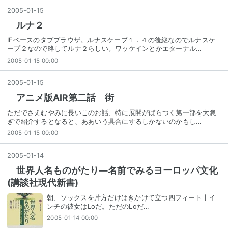
2005
-
01
-
15
ルナ２
IEベースのタブブラウザ。ルナスケープ１．４の後継なのでルナスケ
ープ２なので略してルナ２らしい。ワッケインとかエターナル…
2005-01-15 00:00
2005
-
01
-
15
アニメ版AIR第二話 街
ただでさえむやみに長いこのお話、特に展開がばらつく第一部を大急
ぎで紹介するとなると、ああいう具合にするしかないのかもし…
2005-01-15 00:00
2005
-
01
-
14
世界人名ものがたり―名前でみるヨーロッパ文化
(講談社現代新書)
朝、ソックスを片方だけはきかけて立つ四フィート十イ
ンチの彼女はLoだ。ただのLoだ…
2005-01-14 00:00