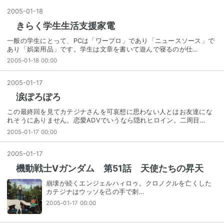
2005
-
01
-
18
きらく学生生活支援家電
一般の学生にとって、PCは「ワープロ」であり「ニュースソース」で
あり「娯楽用品」です。学生は文章を書いて遊んで寝るのが仕…
2005-01-18 00:00
2005
-
01
-
17
涙ぽろぽろ
この最終回を見てカテジナさんを可哀想に思わない人とはお友達にな
れそうにありません。恋愛ADVでいうなら隠れヒロイン。二周目…
2005-01-17 00:00
2005
-
01
-
17
機動戦士Vガンダム 第51話 天使たちの昇天
崩壊が続くエンジェルハィロゥ。クロノクルを亡くした
カテジナはウッソを己の手で刺…
2005-01-17 00:00